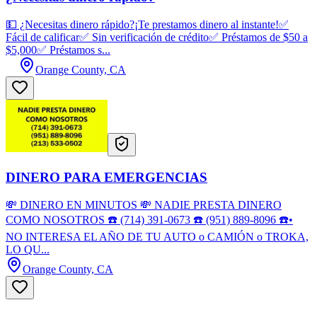
💵 ¿Necesitas dinero rápido?¡Te prestamos dinero al instante!✅
Fácil de calificar✅ Sin verificación de crédito✅ Préstamos de $50 a
$5,000✅ Préstamos s...
Orange County, CA
DINERO PARA EMERGENCIAS
💸 DINERO EN MINUTOS 💸 NADIE PRESTA DINERO
COMO NOSOTROS ☎️ (714) 391-0673 ☎️ (951) 889-8096 ☎️•
NO INTERESA EL AÑO DE TU AUTO o CAMIÓN o TROKA,
LO QU...
Orange County, CA