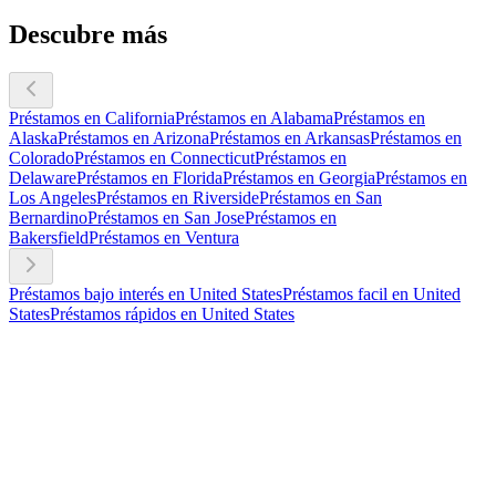
Descubre más
Préstamos en California
Préstamos en Alabama
Préstamos en
Alaska
Préstamos en Arizona
Préstamos en Arkansas
Préstamos en
Colorado
Préstamos en Connecticut
Préstamos en
Delaware
Préstamos en Florida
Préstamos en Georgia
Préstamos en
Los Angeles
Préstamos en Riverside
Préstamos en San
Bernardino
Préstamos en San Jose
Préstamos en
Bakersfield
Préstamos en Ventura
Préstamos bajo interés en United States
Préstamos facil en United
States
Préstamos rápidos en United States