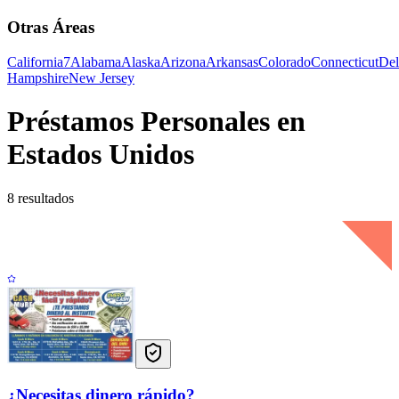
Otras Áreas
California
7
Alabama
Alaska
Arizona
Arkansas
Colorado
Connecticut
Del
Hampshire
New Jersey
Préstamos Personales en
Estados Unidos
8 resultados
¿Necesitas dinero rápido?