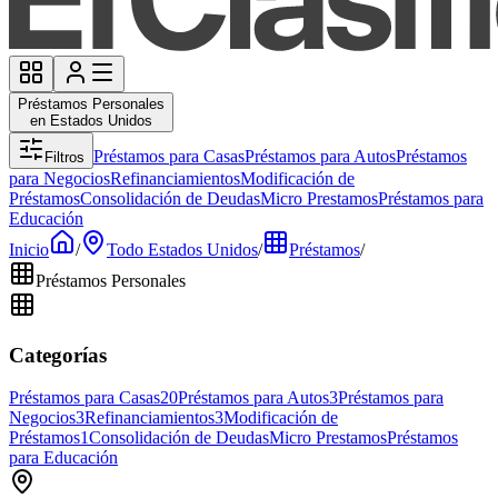
Préstamos Personales
en Estados Unidos
Préstamos para Casas
Préstamos para Autos
Préstamos
Filtros
para Negocios
Refinanciamientos
Modificación de
Préstamos
Consolidación de Deudas
Micro Prestamos
Préstamos para
Educación
Inicio
/
Todo Estados Unidos
/
Préstamos
/
Préstamos Personales
Categorías
Préstamos para Casas
20
Préstamos para Autos
3
Préstamos para
Negocios
3
Refinanciamientos
3
Modificación de
Préstamos
1
Consolidación de Deudas
Micro Prestamos
Préstamos
para Educación