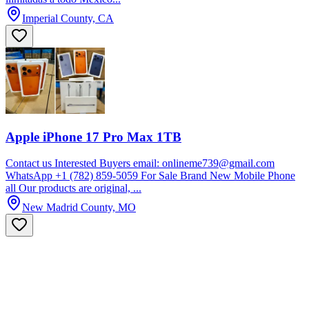
Imperial County, CA
Apple iPhone 17 Pro Max 1TB
Contact us Interested Buyers email: onlineme739@gmail.com
WhatsApp +1 (782) 859-5059 For Sale Brand New Mobile Phone
all Our products are original, ...
New Madrid County, MO