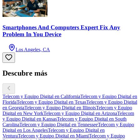
Smartphones And Computers Expert Fix Any
Problem In You Device
Los Angeles, CA
Descubre más
Telecom y Equipo Digital en California
Telecom y Equipo Digital en
Florida
Telecom y Equipo Digital en Texas
Telecom y Equipo Digital
en Georgia
Telecom y Equipo Digital en Illinois
Telecom y Equipo
Digital en New York
Telecom y Equipo Digital en Arizona
Telecom
y Equipo Digital en Kansas
Telecom y Equipo Digital en South
Carolina
Telecom y Equipo Digital en Tennessee
Telecom y Equipo
Digital en Los Angeles
Telecom y Equipo Digital en
Ventura
Telecom y Equipo Digital en Miami
Telecom y Equipo