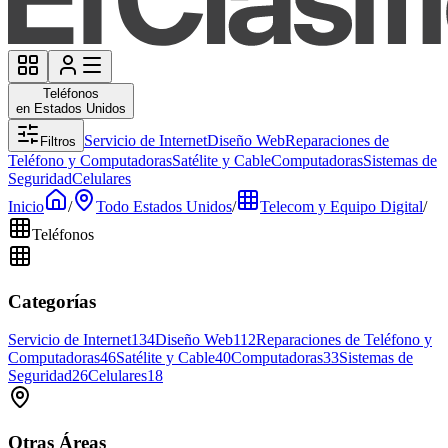
Teléfonos
en Estados Unidos
Servicio de Internet
Diseño Web
Reparaciones de
Filtros
Teléfono y Computadoras
Satélite y Cable
Computadoras
Sistemas de
Seguridad
Celulares
Inicio
/
Todo Estados Unidos
/
Telecom y Equipo Digital
/
Teléfonos
Categorías
Servicio de Internet
134
Diseño Web
112
Reparaciones de Teléfono y
Computadoras
46
Satélite y Cable
40
Computadoras
33
Sistemas de
Seguridad
26
Celulares
18
Otras Áreas