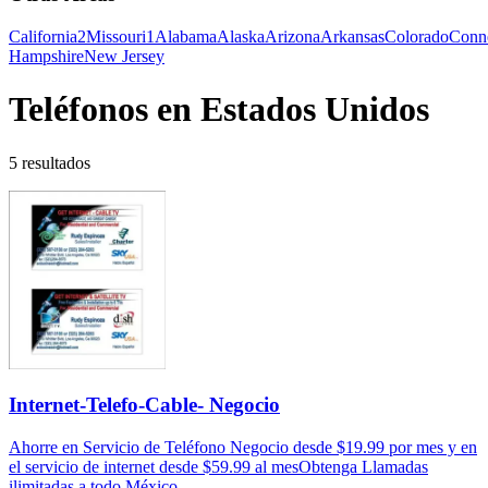
California
2
Missouri
1
Alabama
Alaska
Arizona
Arkansas
Colorado
Conne
Hampshire
New Jersey
Teléfonos en Estados Unidos
5 resultados
Internet-Telefo-Cable- Negocio
Ahorre en Servicio de Teléfono Negocio desde $19.99 por mes y en
el servicio de internet desde $59.99 al mesObtenga Llamadas
ilimitadas a todo México...