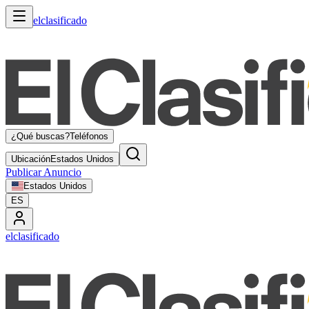
elclasificado
¿Qué buscas?
Teléfonos
Ubicación
Estados Unidos
Publicar Anuncio
Estados Unidos
ES
elclasificado