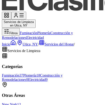
Servicios de Limpieza
en Utica, NY
Fumigación
Plomería
Construcción y
Filtros
Remodelaciones
Electricidad
Inicio
/
Utica, NY
/
Servicios del Hogar
/
Servicios de Limpieza
Categorías
Fumigación
37
Plomería
18
Construcción y
Remodelaciones
9
Electricidad
9
Otras Áreas
New York
12