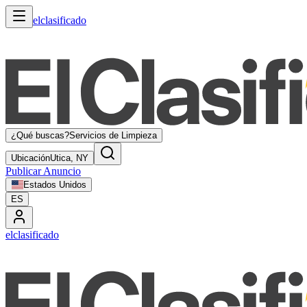
elclasificado
¿Qué buscas?
Servicios de Limpieza
Ubicación
Utica, NY
Publicar Anuncio
Estados Unidos
ES
elclasificado