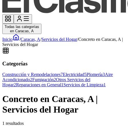
Todas las categorías
en Caracas, A
Inicio
/
Caracas, A
/
Servicios del Hogar
/
Concreto en Caracas, A |
Servicios del Hogar
Categorías
Construcción y Remodelaciones
7
Electricidad
5
Plomería
3
Aire
Acondicionado
2
Fumigación
2
Otros Servicios del
Hogar
2
Reparaciones en General
1
Servicios de Limpieza
1
Concreto en Caracas, A |
Servicios del Hogar
1
resultados