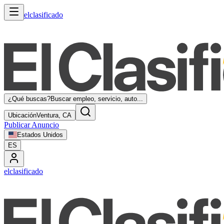
elclasificado
¿Qué buscas?
Buscar empleo, servicio, auto...
Ubicación
Ventura, CA
Publicar Anuncio
Estados Unidos
ES
elclasificado