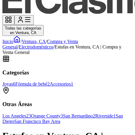
Todas las categorías
en Ventura, CA
Inicio
/
Ventura, CA
/
Compra y Venta
General
/
Electrodomésticos
/
Estufas en Ventura, CA | Compra y
Venta General
Categorías
Joyas
6
Fórmula de bebé
2
Accesorios
1
Otras Áreas
Los Angeles
23
Orange County
3
San Bernardino
2
Riverside
1
San
Diego
San Francisco Bay Area