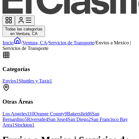
Todas las categorías
en Ventura, CA
Inicio
/
Ventura, CA
/
Servicios de Transporte
/
Envios a Mexico |
Servicios de Transporte
Categorías
Envíos
1
Shuttles y Taxis
1
Otras Áreas
Los Angeles
110
Orange County
9
Bakersfield
6
San
Bernardino
5
Riverside
4
San Jose
4
San Diego
2
San Francisco Bay
Area
1
Stockton
1