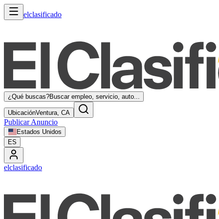
elclasificado
¿Qué buscas?
Buscar empleo, servicio, auto...
Ubicación
Ventura, CA
Publicar Anuncio
Estados Unidos
ES
elclasificado