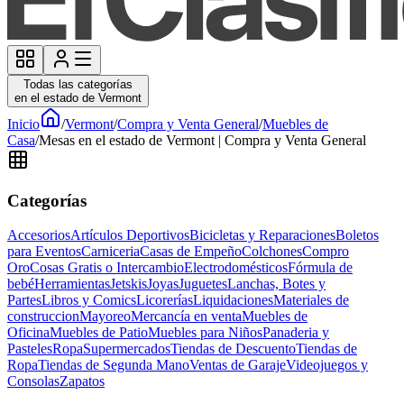
Todas las categorías
en el estado de Vermont
Inicio
/
Vermont
/
Compra y Venta General
/
Muebles de
Casa
/
Mesas en el estado de Vermont | Compra y Venta General
Categorías
Accesorios
Artículos Deportivos
Bicicletas y Reparaciones
Boletos
para Eventos
Carniceria
Casas de Empeño
Colchones
Compro
Oro
Cosas Gratis o Intercambio
Electrodomésticos
Fórmula de
bebé
Herramientas
Jetskis
Joyas
Juguetes
Lanchas, Botes y
Partes
Libros y Comics
Licorerías
Liquidaciones
Materiales de
construccion
Mayoreo
Mercancía en venta
Muebles de
Oficina
Muebles de Patio
Muebles para Niños
Panaderia y
Pasteles
Ropa
Supermercados
Tiendas de Descuento
Tiendas de
Ropa
Tiendas de Segunda Mano
Ventas de Garaje
Videojuegos y
Consolas
Zapatos