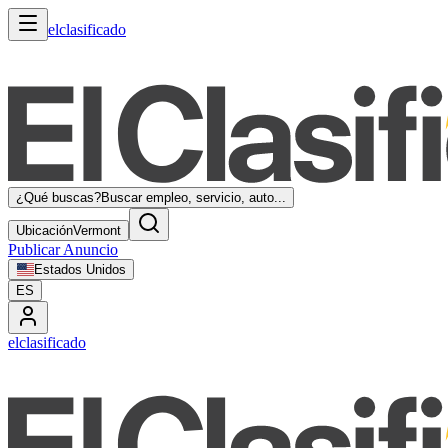
elclasificado
¿Qué buscas?
Buscar empleo, servicio, auto...
Ubicación
Vermont
Publicar Anuncio
Estados Unidos
ES
elclasificado