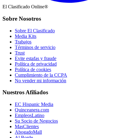
El Clasificado Online®
Sobre Nosotros
Sobre El Clasificado
Media Kits
Trabajos
Términos de servicio
Trust
Evite estafas y fraude
Política de privacidad
Política de cookies
Cumplimiento de la CCPA
No vender mi información
Nuestros Afiliados
EC Hispanic Media
Quinceanera.com
EmpleosLatino
Su Socio de Negocios
MasClientes
AbogadoMall
Al Borde