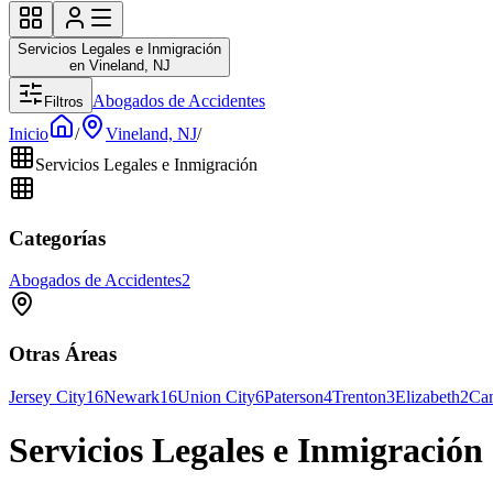
Servicios Legales e Inmigración
en Vineland, NJ
Abogados de Accidentes
Filtros
Inicio
/
Vineland, NJ
/
Servicios Legales e Inmigración
Categorías
Abogados de Accidentes
2
Otras Áreas
Jersey City
16
Newark
16
Union City
6
Paterson
4
Trenton
3
Elizabeth
2
Ca
Servicios Legales e Inmigración