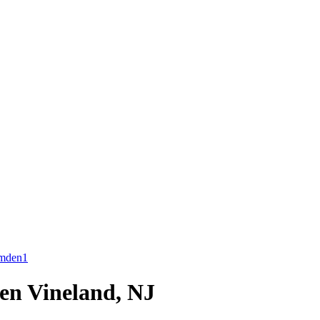
mden
1
 en Vineland, NJ