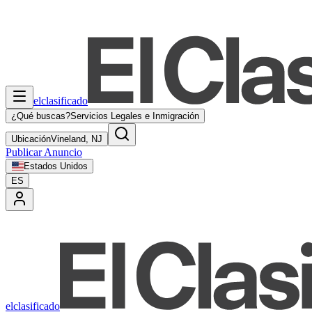
elclasificado
¿Qué buscas?
Servicios Legales e Inmigración
Ubicación
Vineland, NJ
Publicar Anuncio
Estados Unidos
ES
elclasificado