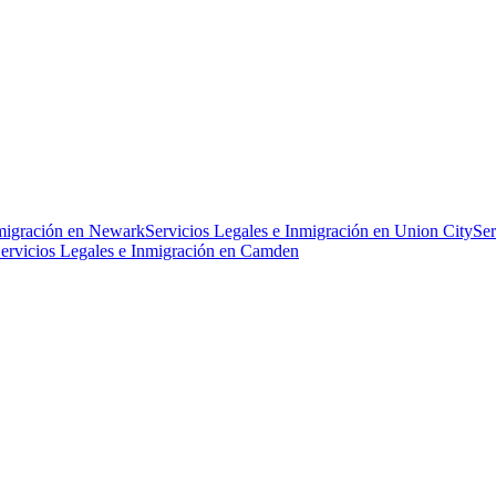
nmigración en Newark
Servicios Legales e Inmigración en Union City
Ser
ervicios Legales e Inmigración en Camden