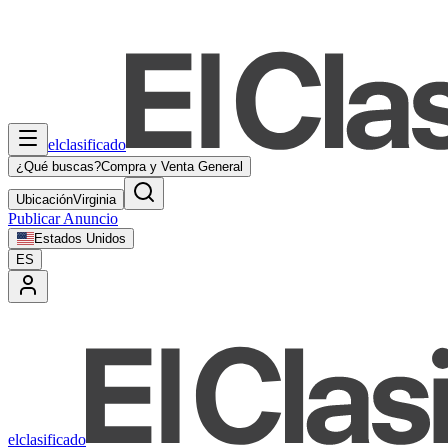
elclasificado
¿Qué buscas?
Compra y Venta General
Ubicación
Virginia
Publicar Anuncio
Estados Unidos
ES
elclasificado