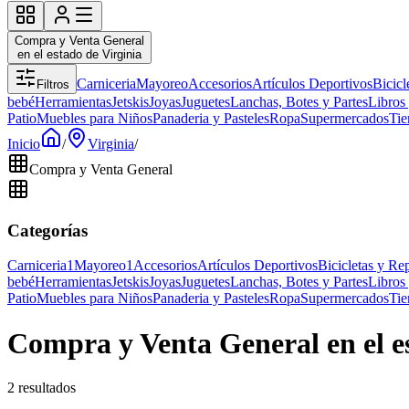
Compra y Venta General
en el estado de Virginia
Carniceria
Mayoreo
Accesorios
Artículos Deportivos
Bicicl
Filtros
bebé
Herramientas
Jetskis
Joyas
Juguetes
Lanchas, Botes y Partes
Libros
Patio
Muebles para Niños
Panaderia y Pasteles
Ropa
Supermercados
Tie
Inicio
/
Virginia
/
Compra y Venta General
Categorías
Carniceria
1
Mayoreo
1
Accesorios
Artículos Deportivos
Bicicletas y Re
bebé
Herramientas
Jetskis
Joyas
Juguetes
Lanchas, Botes y Partes
Libros
Patio
Muebles para Niños
Panaderia y Pasteles
Ropa
Supermercados
Tie
Compra y Venta General en el e
2 resultados