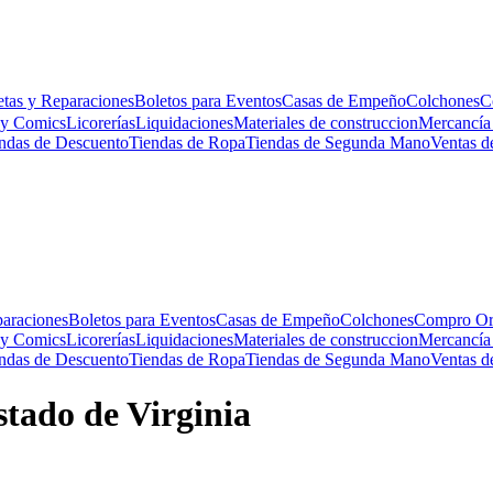
etas y Reparaciones
Boletos para Eventos
Casas de Empeño
Colchones
C
 y Comics
Licorerías
Liquidaciones
Materiales de construccion
Mercancía
ndas de Descuento
Tiendas de Ropa
Tiendas de Segunda Mano
Ventas d
paraciones
Boletos para Eventos
Casas de Empeño
Colchones
Compro O
 y Comics
Licorerías
Liquidaciones
Materiales de construccion
Mercancía
ndas de Descuento
Tiendas de Ropa
Tiendas de Segunda Mano
Ventas d
stado de Virginia