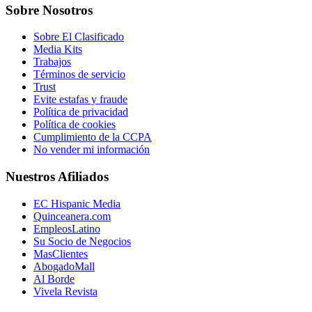
Sobre Nosotros
Sobre El Clasificado
Media Kits
Trabajos
Términos de servicio
Trust
Evite estafas y fraude
Política de privacidad
Política de cookies
Cumplimiento de la CCPA
No vender mi información
Nuestros Afiliados
EC Hispanic Media
Quinceanera.com
EmpleosLatino
Su Socio de Negocios
MasClientes
AbogadoMall
Al Borde
Vivela Revista