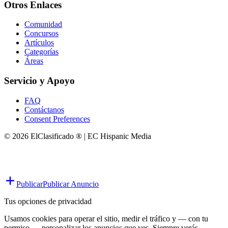
Otros Enlaces
Comunidad
Concursos
Artículos
Categorías
Áreas
Servicio y Apoyo
FAQ
Contáctanos
Consent Preferences
© 2026 ElClasificado ® | EC Hispanic Media
Publicar
Publicar Anuncio
Tus opciones de privacidad
Usamos cookies para operar el sitio, medir el tráfico y — con tu
permiso — personalizar los anuncios que ves. Siempre verás