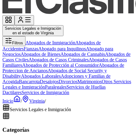
Servicios Legales e Inmigración
en el estado de Virginia
Abogados de Inmigración
Abogados de
Filtros
Accidentes
Fianzas
Abogado para Inquilinos
Abogado para
Negocios
Abogados de Bienes
Abogados de Cannabis
Abogados de
Casos Civiles
Abogados de Casos Criminales
Abogados de Casos
Familiares
Abogados de Protección al Consumidor
Abogados de
Proteccion de Ancianos
Abogados de Social Security y
Disability
Abogados Laborales
Adopciones y Familias de
Acogida
Bancarrota
Desalojos
Divorcios
Matrimonios
Otros Servicios
Legales e Inmigración
Paralegales
Servicios de Huellas
Dactilares
Servicios de Inmigración
Inicio
/
Virginia
/
Servicios Legales e Inmigración
Categorías