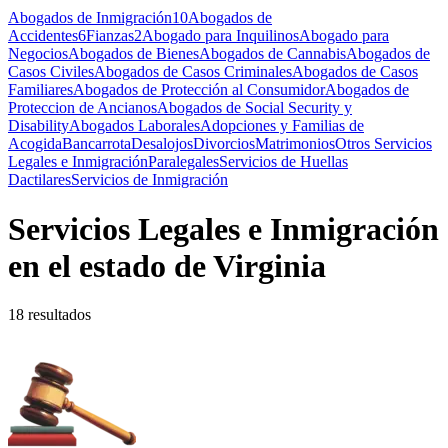
Abogados de Inmigración
10
Abogados de
Accidentes
6
Fianzas
2
Abogado para Inquilinos
Abogado para
Negocios
Abogados de Bienes
Abogados de Cannabis
Abogados de
Casos Civiles
Abogados de Casos Criminales
Abogados de Casos
Familiares
Abogados de Protección al Consumidor
Abogados de
Proteccion de Ancianos
Abogados de Social Security y
Disability
Abogados Laborales
Adopciones y Familias de
Acogida
Bancarrota
Desalojos
Divorcios
Matrimonios
Otros Servicios
Legales e Inmigración
Paralegales
Servicios de Huellas
Dactilares
Servicios de Inmigración
Servicios Legales e Inmigración
en el estado de Virginia
18 resultados