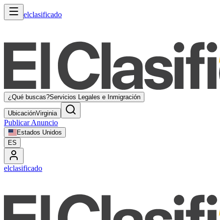
elclasificado
¿Qué buscas?
Servicios Legales e Inmigración
Ubicación
Virginia
Publicar Anuncio
Estados Unidos
ES
elclasificado