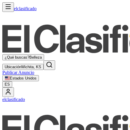
elclasificado
¿Qué buscas?
Belleza
Ubicación
Wichita, KS
Publicar Anuncio
Estados Unidos
ES
elclasificado