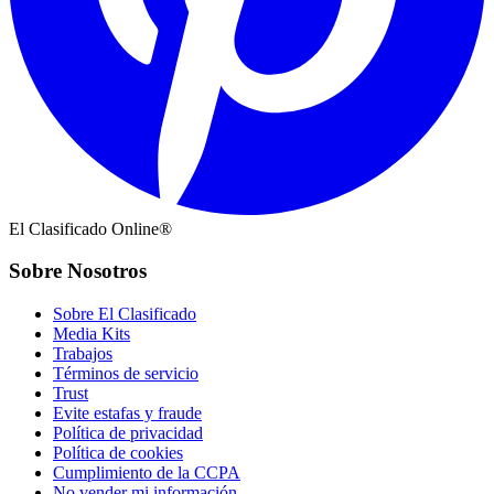
El Clasificado Online®
Sobre Nosotros
Sobre El Clasificado
Media Kits
Trabajos
Términos de servicio
Trust
Evite estafas y fraude
Política de privacidad
Política de cookies
Cumplimiento de la CCPA
No vender mi información