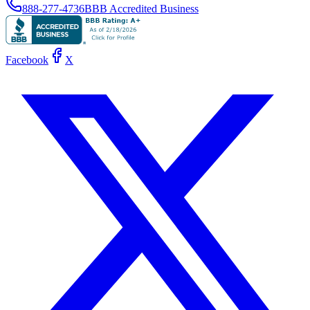
888-277-4736
BBB Accredited Business
Facebook
X