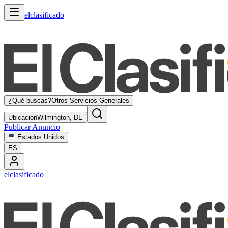
elclasificado
¿Qué buscas?
Otros Servicios Generales
Ubicación
Wilmington, DE
Publicar Anuncio
Estados Unidos
ES
elclasificado