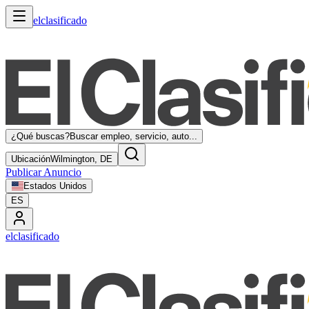
elclasificado
¿Qué buscas?
Buscar empleo, servicio, auto...
Ubicación
Wilmington, DE
Publicar Anuncio
Estados Unidos
ES
elclasificado