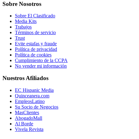
Sobre Nosotros
Sobre El Clasificado
Media Kits
Trabajos
Términos de servicio
Trust
Evite estafas y fraude
Política de privacidad
Política de cookies
Cumplimiento de la CCPA
No vender mi información
Nuestros Afiliados
EC Hispanic Media
Quinceanera.com
EmpleosLatino
Su Socio de Negocios
MasClientes
AbogadoMall
Al Borde
Vivela Revista