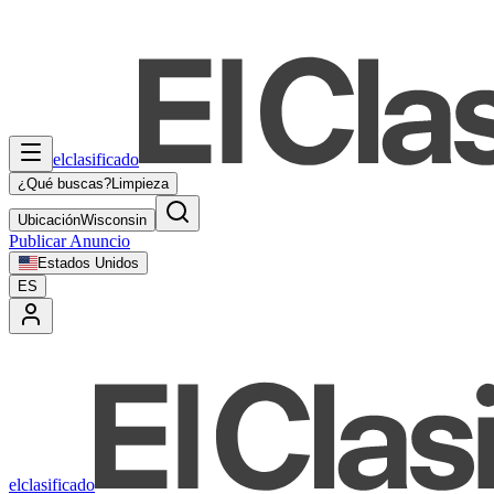
elclasificado
¿Qué buscas?
Limpieza
Ubicación
Wisconsin
Publicar Anuncio
Estados Unidos
ES
elclasificado