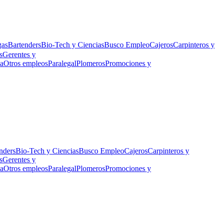
gas
Bartenders
Bio-Tech y Ciencias
Busco Empleo
Cajeros
Carpinteros y
s
Gerentes y
na
Otros empleos
Paralegal
Plomeros
Promociones y
nders
Bio-Tech y Ciencias
Busco Empleo
Cajeros
Carpinteros y
s
Gerentes y
na
Otros empleos
Paralegal
Plomeros
Promociones y