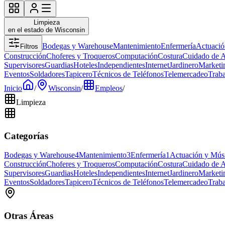
Limpieza
en el estado de Wisconsin
Bodegas y Warehouse
Mantenimiento
Enfermería
Actuació
Filtros
Construcción
Choferes y Troqueros
Computación
Costura
Cuidado de 
Supervisores
Guardias
Hoteles
Independientes
Internet
Jardinero
Marketi
Eventos
Soldadores
Tapicero
Técnicos de Teléfonos
Telemercadeo
Trab
Inicio
/
Wisconsin
/
Empleos
/
Limpieza
Categorías
Bodegas y Warehouse
4
Mantenimiento
3
Enfermería
1
Actuación y Mús
Construcción
Choferes y Troqueros
Computación
Costura
Cuidado de 
Supervisores
Guardias
Hoteles
Independientes
Internet
Jardinero
Marketi
Eventos
Soldadores
Tapicero
Técnicos de Teléfonos
Telemercadeo
Trab
Otras Áreas