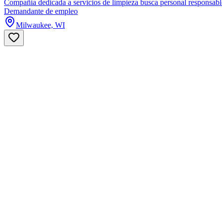
Compañia dedicada a servicios de limpieza busca personal responsable 
Demandante de empleo
Milwaukee, WI