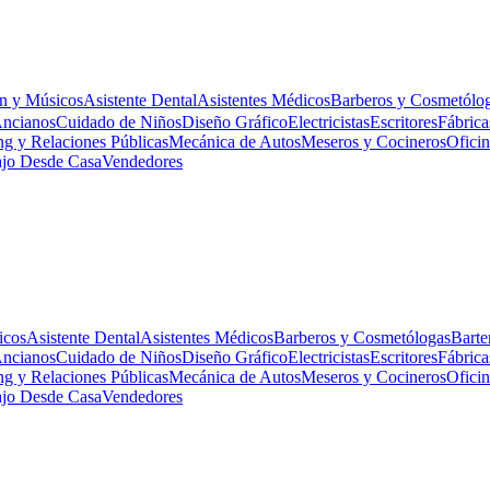
n y Músicos
Asistente Dental
Asistentes Médicos
Barberos y Cosmetólo
Ancianos
Cuidado de Niños
Diseño Gráfico
Electricistas
Escritores
Fábrica
ng y Relaciones Públicas
Mecánica de Autos
Meseros y Cocineros
Ofici
ajo Desde Casa
Vendedores
icos
Asistente Dental
Asistentes Médicos
Barberos y Cosmetólogas
Barte
Ancianos
Cuidado de Niños
Diseño Gráfico
Electricistas
Escritores
Fábrica
ng y Relaciones Públicas
Mecánica de Autos
Meseros y Cocineros
Ofici
ajo Desde Casa
Vendedores