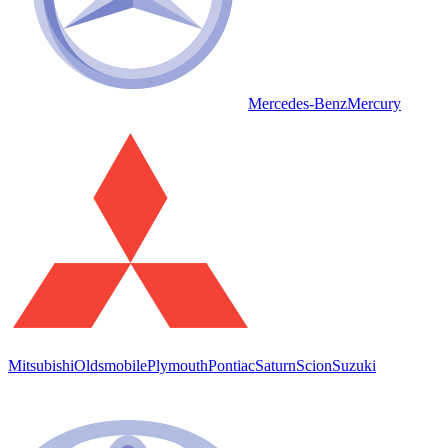
Mercedes-Benz
Mercury
Mitsubishi
Oldsmobile
Plymouth
Pontiac
Saturn
Scion
Suzuki