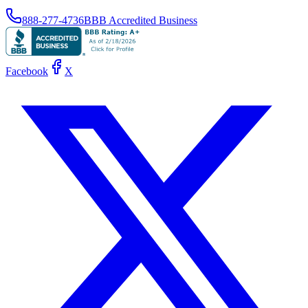
888-277-4736
BBB Accredited Business
Facebook
X