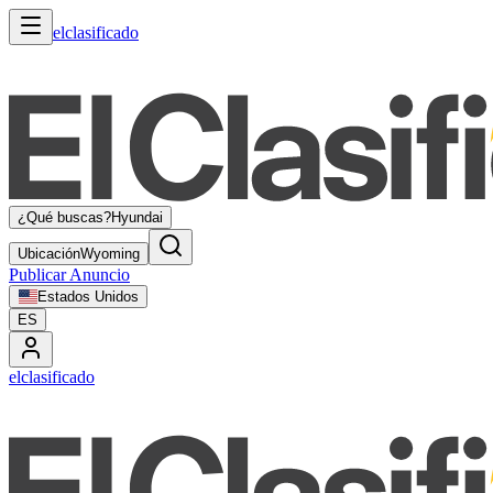
elclasificado
¿Qué buscas?
Hyundai
Ubicación
Wyoming
Publicar Anuncio
Estados Unidos
ES
elclasificado