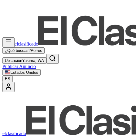
elclasificado
¿Qué buscas?
Perros
Ubicación
Yakima, WA
Publicar Anuncio
Estados Unidos
ES
elclasificado