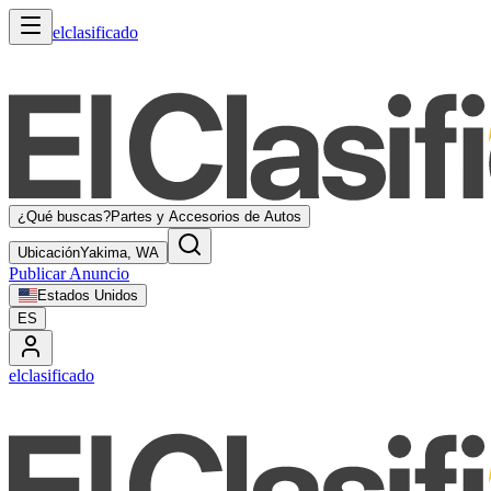
elclasificado
¿Qué buscas?
Partes y Accesorios de Autos
Ubicación
Yakima, WA
Publicar Anuncio
Estados Unidos
ES
elclasificado