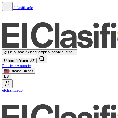
elclasificado
¿Qué buscas?
Buscar empleo, servicio, auto...
Ubicación
Yuma, AZ
Publicar Anuncio
Estados Unidos
ES
elclasificado