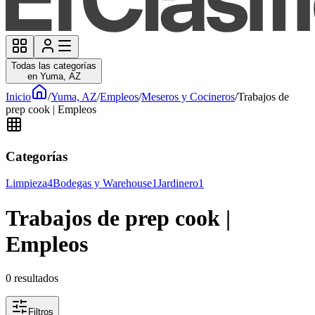
Todas las categorías
en Yuma, AZ
Inicio
/
Yuma, AZ
/
Empleos
/
Meseros y Cocineros
/
Trabajos de
prep cook | Empleos
Categorías
Limpieza
4
Bodegas y Warehouse
1
Jardinero
1
Trabajos de prep cook |
Empleos
0
resultados
Filtros