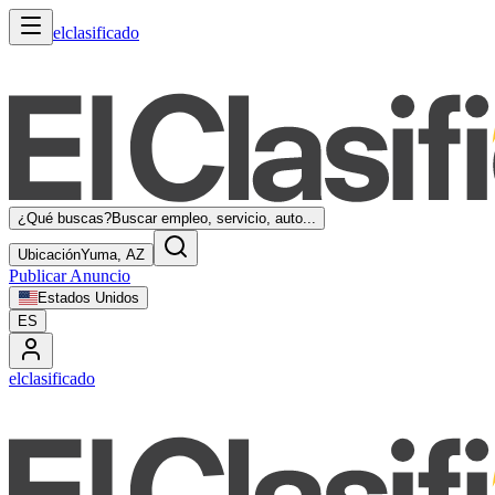
elclasificado
¿Qué buscas?
Buscar empleo, servicio, auto...
Ubicación
Yuma, AZ
Publicar Anuncio
Estados Unidos
ES
elclasificado