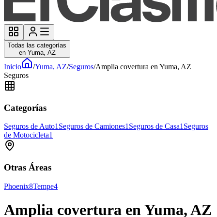
Todas las categorías
en Yuma, AZ
Inicio
/
Yuma, AZ
/
Seguros
/
Amplia covertura en Yuma, AZ |
Seguros
Categorías
Seguros de Auto
1
Seguros de Camiones
1
Seguros de Casa
1
Seguros
de Motocicleta
1
Otras Áreas
Phoenix
8
Tempe
4
Amplia covertura en Yuma, AZ