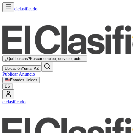
elclasificado
¿Qué buscas?
Buscar empleo, servicio, auto...
Ubicación
Yuma, AZ
Publicar Anuncio
Estados Unidos
ES
elclasificado