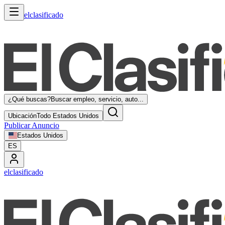
elclasificado
¿Qué buscas?
Buscar empleo, servicio, auto...
Ubicación
Todo Estados Unidos
Publicar Anuncio
Estados Unidos
ES
elclasificado