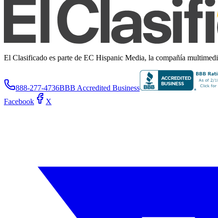
El Clasificado es parte de EC Hispanic Media, la compañía multimedia 
888-277-4736
BBB Accredited Business
Facebook
X