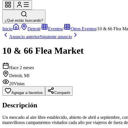
¿Qué estás buscando?
Inicio
/
Detroit
/
Eventos
/
Otros Eventos
/
10 & 66 Flea Ma
Anuncio anterior
Siguiente anuncio
10 & 66 Flea Market
Hace 2 meses
Detroit, MI
20
Vistas
Agregar a favoritos
Compartir
Descripción
Un mercado al aire libre establecido, abierto de abril a septiembre,
maravillosos campamentos visitados cada año por viajeros de fuera d