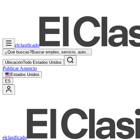
elclasificado
¿Qué buscas?
Buscar empleo, servicio, auto...
Ubicación
Todo Estados Unidos
Publicar Anuncio
Estados Unidos
ES
elclasificado