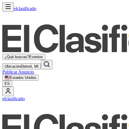
elclasificado
¿Qué buscas?
Eventos
Ubicación
Detroit, MI
Publicar Anuncio
Estados Unidos
ES
elclasificado