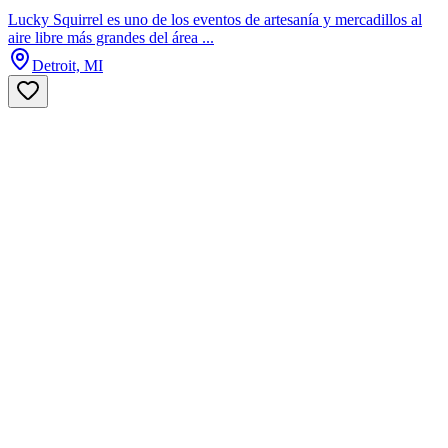
Lucky Squirrel es uno de los eventos de artesanía y mercadillos al
aire libre más grandes del área ...
Detroit, MI