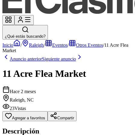
¿Qué estás buscando?
Inicio
/
Raleigh
/
Eventos
/
Otros Eventos
/
11 Acre Flea
Market
Anuncio anterior
Siguiente anuncio
11 Acre Flea Market
Hace 2 meses
Raleigh, NC
23
Vistas
Agregar a favoritos
Compartir
Descripción