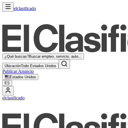
elclasificado
¿Qué buscas?
Buscar empleo, servicio, auto...
Ubicación
Todo Estados Unidos
Publicar Anuncio
Estados Unidos
ES
elclasificado