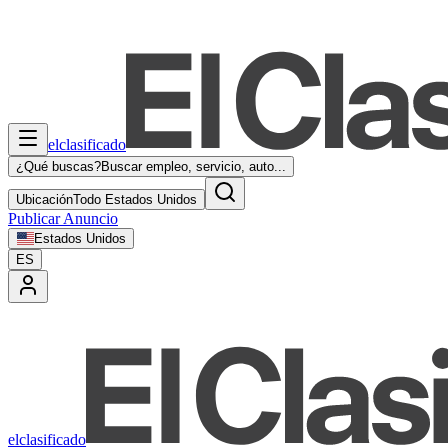
elclasificado
¿Qué buscas?
Buscar empleo, servicio, auto...
Ubicación
Todo Estados Unidos
Publicar Anuncio
Estados Unidos
ES
elclasificado