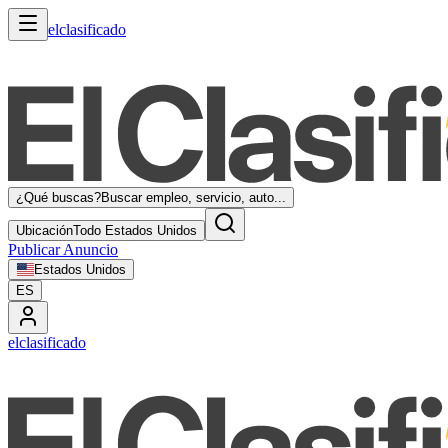
elclasificado
¿Qué buscas?
Buscar empleo, servicio, auto...
Ubicación
Todo Estados Unidos
Publicar Anuncio
Estados Unidos
ES
elclasificado