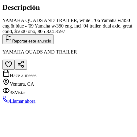
Descripción
YAMAHA QUADS AND TRAILER, white - '06 Yamaha w/450
eng & blue - '09 Yamaha w/350 eng, incl '04 trailer, dual axle, great
cond, $5600 obo, 805-824-8597
Reportar este anuncio
YAMAHA QUADS AND TRAILER
Hace 2 meses
Ventura, CA
38
Vistas
Llamar ahora