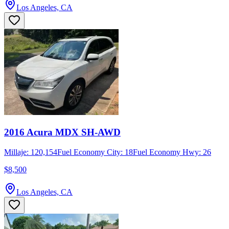
Los Angeles, CA
2016 Acura MDX SH-AWD
Millaje: 120,154
Fuel Economy City: 18
Fuel Economy Hwy: 26
$8,500
Los Angeles, CA