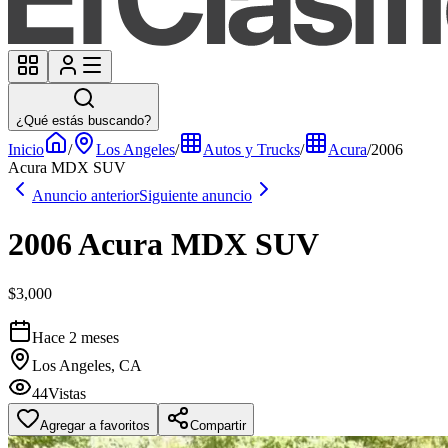
¿Qué estás buscando?
Inicio
/
Los Angeles
/
Autos y Trucks
/
Acura
/
2006
Acura MDX SUV
Anuncio anterior
Siguiente anuncio
2006 Acura MDX SUV
$3,000
Hace 2 meses
Los Angeles, CA
44
Vistas
Agregar a favoritos
Compartir