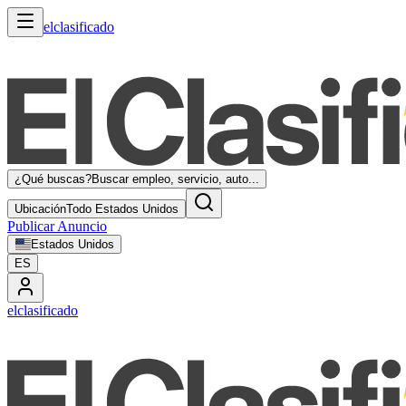
elclasificado
¿Qué buscas?
Buscar empleo, servicio, auto...
Ubicación
Todo Estados Unidos
Publicar Anuncio
Estados Unidos
ES
elclasificado