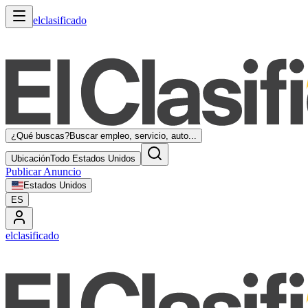
elclasificado
¿Qué buscas?
Buscar empleo, servicio, auto...
Ubicación
Todo Estados Unidos
Publicar Anuncio
Estados Unidos
ES
elclasificado