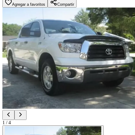
Agregar a favoritos
Compartir
1
/
4