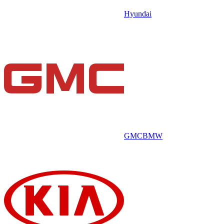
Hyundai
GMC
BMW