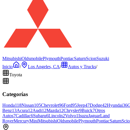
Mitsubishi
Oldsmobile
Plymouth
Pontiac
Saturn
Scion
Suzuki
Inicio
/
Los Angeles, CA
/
Autos y Trucks
/
Toyota
Categorías
Honda
118
Nissan
105
Chevrolet
96
Ford
95
Jeep
47
Dodge
42
Hyundai
36
Benz
13
Acura
12
Audi
12
Mazda
12
Chrysler
9
Buick
7
Otros
Autos
7
Cadillac
6
Subaru
6
Lincoln
2
Volvo
1
Isuzu
Jaguar
Land
Rover
Mercury
Mini
Mitsubishi
Oldsmobile
Plymouth
Pontiac
Saturn
Scio