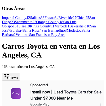
Otras Áreas
Imperial County
42
Salinas
36
Fresno
34
Riverside
27
Chico
25
San
Diego
23
Sacramento
22
Orange County
18
San Luis
Obispo
18
Tulare
18
Kings County
11
Merced
11
Bakersfield
10
San
Jose
7
Eureka
4
Santa Rosa
4
San Bernardino
3
Modesto
2
Santa
Barbara
2
Ventura
1
San Francisco Bay Area
Carros Toyota en venta en Los
Angeles, CA
168 resultados en Los Angeles, CA
Filtros