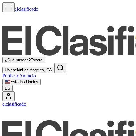
elclasificado
¿Qué buscas?
Toyota
Ubicación
Los Angeles, CA
Publicar Anuncio
Estados Unidos
ES
elclasificado