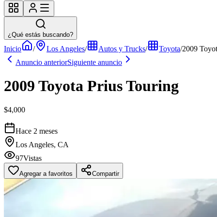
¿Qué estás buscando?
Inicio
/
Los Angeles
/
Autos y Trucks
/
Toyota
/
2009 Toyot
Anuncio anterior
Siguiente anuncio
2009 Toyota Prius Touring
$4,000
Hace 2 meses
Los Angeles, CA
97
Vistas
Agregar a favoritos
Compartir