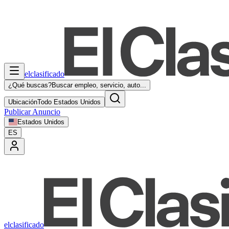
elclasificado
¿Qué buscas?
Buscar empleo, servicio, auto...
Ubicación
Todo Estados Unidos
Publicar Anuncio
Estados Unidos
ES
elclasificado