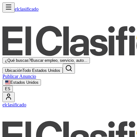
elclasificado
¿Qué buscas?
Buscar empleo, servicio, auto...
Ubicación
Todo Estados Unidos
Publicar Anuncio
Estados Unidos
ES
elclasificado