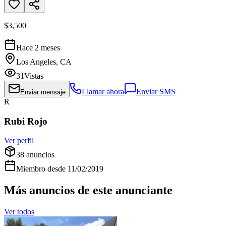
$3,500
Hace 2 meses
Los Angeles, CA
31
Vistas
Llamar ahora
Enviar SMS
Enviar mensaje
R
Rubi Rojo
Ver perfil
38
anuncios
Miembro desde
11/02/2019
Más anuncios de este anunciante
Ver todos