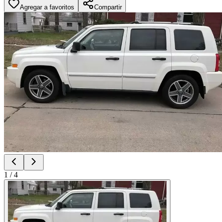
Agregar a favoritos
Compartir
1
/
4