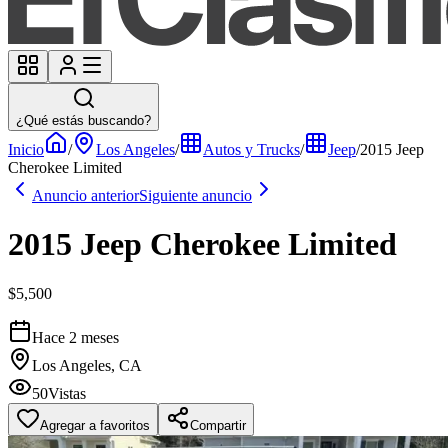
¿Qué estás buscando?
Inicio
/
Los Angeles
/
Autos y Trucks
/
Jeep
/
2015 Jeep
Cherokee Limited
Anuncio anterior
Siguiente anuncio
2015 Jeep Cherokee Limited
$5,500
Hace 2 meses
Los Angeles, CA
50
Vistas
Agregar a favoritos
Compartir