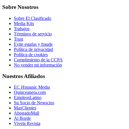
Sobre Nosotros
Sobre El Clasificado
Media Kits
Trabajos
Términos de servicio
Trust
Evite estafas y fraude
Política de privacidad
Política de cookies
Cumplimiento de la CCPA
No vender mi información
Nuestros Afiliados
EC Hispanic Media
Quinceanera.com
EmpleosLatino
Su Socio de Negocios
MasClientes
AbogadoMall
Al Borde
Vivela Revista