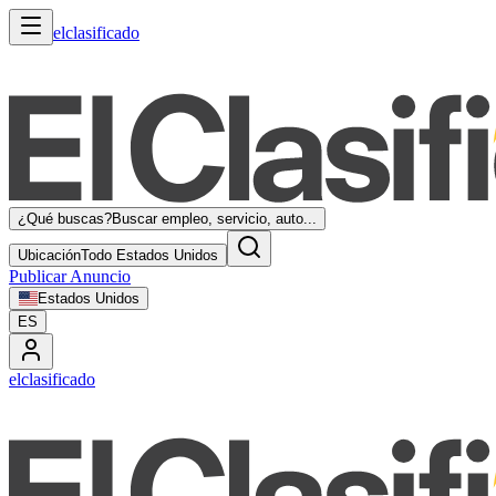
elclasificado
¿Qué buscas?
Buscar empleo, servicio, auto...
Ubicación
Todo Estados Unidos
Publicar Anuncio
Estados Unidos
ES
elclasificado