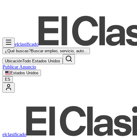
elclasificado
¿Qué buscas?
Buscar empleo, servicio, auto...
Ubicación
Todo Estados Unidos
Publicar Anuncio
Estados Unidos
ES
elclasificado