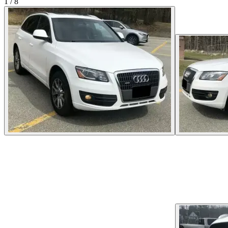
1
/
8