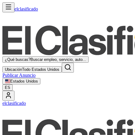
elclasificado
¿Qué buscas?
Buscar empleo, servicio, auto...
Ubicación
Todo Estados Unidos
Publicar Anuncio
Estados Unidos
ES
elclasificado