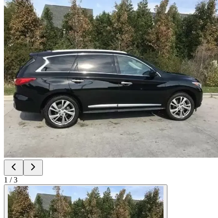
1
/
3