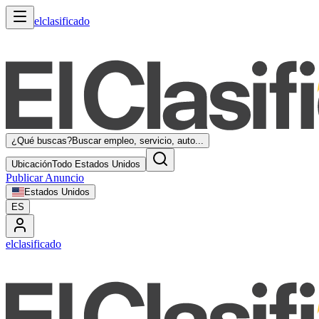
elclasificado
¿Qué buscas?
Buscar empleo, servicio, auto...
Ubicación
Todo Estados Unidos
Publicar Anuncio
Estados Unidos
ES
elclasificado