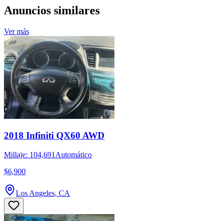
Anuncios similares
Ver más
2018 Infiniti QX60 AWD
Millaje: 104,691
Automático
$6,900
Los Angeles, CA