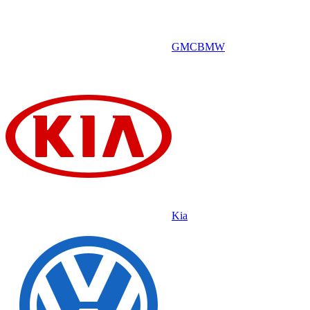
GMC
BMW
Kia