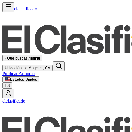
elclasificado
¿Qué buscas?
Infiniti
Ubicación
Los Angeles, CA
Publicar Anuncio
Estados Unidos
ES
elclasificado