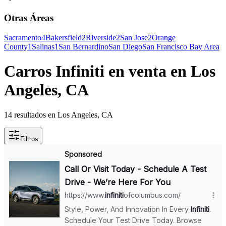
Otras Áreas
Sacramento
4
Bakersfield
2
Riverside
2
San Jose
2
Orange
County
1
Salinas
1
San Bernardino
San Diego
San Francisco Bay Area
Carros Infiniti en venta en Los
Angeles, CA
14 resultados en Los Angeles, CA
Filtros