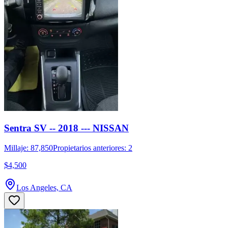
Sentra SV -- 2018 --- NISSAN
Millaje: 87,850
Propietarios anteriores: 2
$4,500
Los Angeles, CA