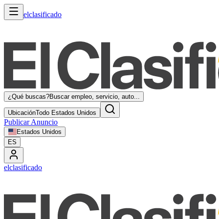
elclasificado
¿Qué buscas?
Buscar empleo, servicio, auto...
Ubicación
Todo Estados Unidos
Publicar Anuncio
Estados Unidos
ES
elclasificado