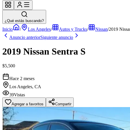
¿Qué estás buscando?
Inicio
/
Los Angeles
/
Autos y Trucks
/
Nissan
/
2019 Nissa
Anuncio anterior
Siguiente anuncio
2019 Nissan Sentra S
$5,500
Hace 2 meses
Los Angeles, CA
39
Vistas
Agregar a favoritos
Compartir