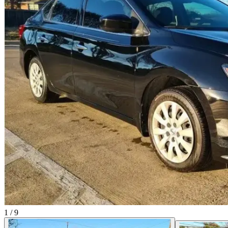
1
/
9