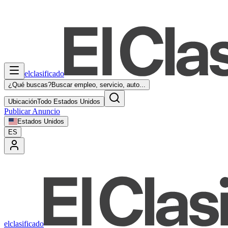
elclasificado
¿Qué buscas?
Buscar empleo, servicio, auto...
Ubicación
Todo Estados Unidos
Publicar Anuncio
Estados Unidos
ES
elclasificado