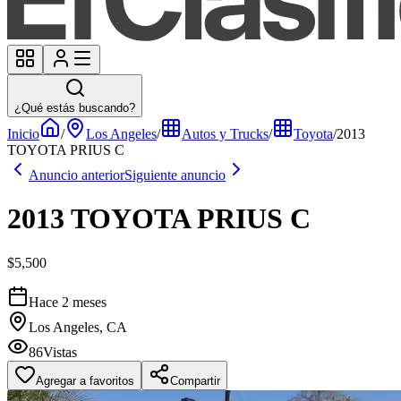
¿Qué estás buscando?
Inicio
/
Los Angeles
/
Autos y Trucks
/
Toyota
/
2013
TOYOTA PRIUS C
Anuncio anterior
Siguiente anuncio
2013 TOYOTA PRIUS C
$5,500
Hace 2 meses
Los Angeles, CA
86
Vistas
Agregar a favoritos
Compartir