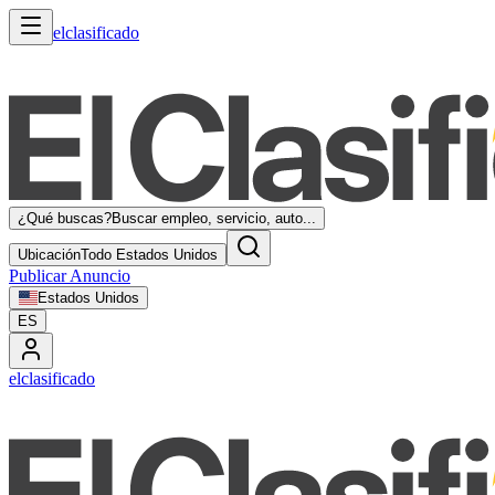
elclasificado
¿Qué buscas?
Buscar empleo, servicio, auto...
Ubicación
Todo Estados Unidos
Publicar Anuncio
Estados Unidos
ES
elclasificado