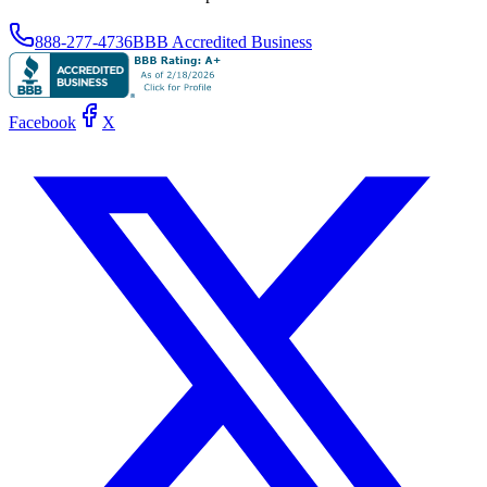
888-277-4736
BBB Accredited Business
Facebook
X