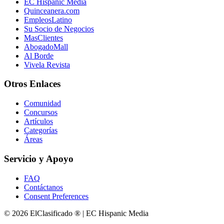
EC Hispanic Media
Quinceanera.com
EmpleosLatino
Su Socio de Negocios
MasClientes
AbogadoMall
Al Borde
Vivela Revista
Otros Enlaces
Comunidad
Concursos
Artículos
Categorías
Áreas
Servicio y Apoyo
FAQ
Contáctanos
Consent Preferences
© 2026 ElClasificado ® | EC Hispanic Media