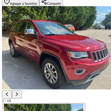
Agregar a favoritos
Compartir
1
/
10