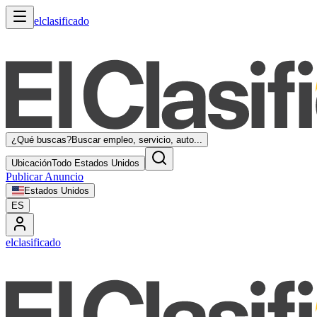
elclasificado
¿Qué buscas?
Buscar empleo, servicio, auto...
Ubicación
Todo Estados Unidos
Publicar Anuncio
Estados Unidos
ES
elclasificado