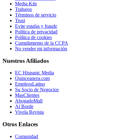
Media Kits
Trabajos
Términos de servicio
Trust
Evite estafas y fraude
Política de privacidad
Política de cookies
Cumplimiento de la CCPA
No vender mi información
Nuestros Afiliados
EC Hispanic Media
Quinceanera.com
EmpleosLatino
Su Socio de Negocios
MasClientes
AbogadoMall
Al Borde
Vivela Revista
Otros Enlaces
Comunidad