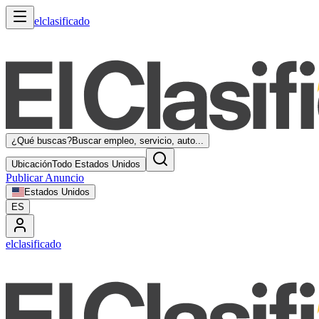
elclasificado
¿Qué buscas?
Buscar empleo, servicio, auto...
Ubicación
Todo Estados Unidos
Publicar Anuncio
Estados Unidos
ES
elclasificado