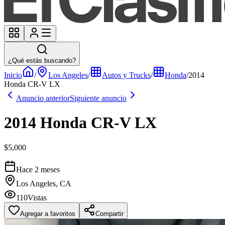
¿Qué estás buscando?
Inicio
/
Los Angeles
/
Autos y Trucks
/
Honda
/
2014
Honda CR-V LX
Anuncio anterior
Siguiente anuncio
2014 Honda CR-V LX
$5,000
Hace 2 meses
Los Angeles, CA
110
Vistas
Agregar a favoritos
Compartir