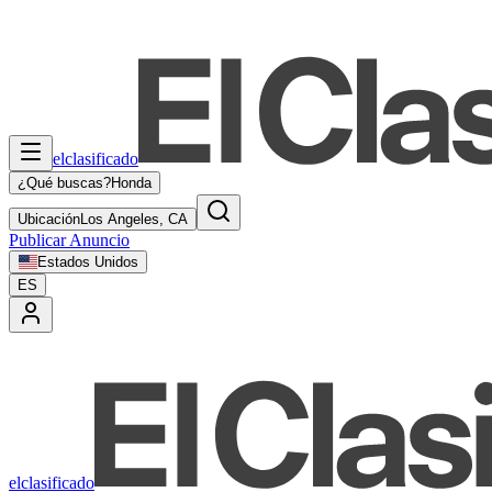
elclasificado
¿Qué buscas?
Honda
Ubicación
Los Angeles, CA
Publicar Anuncio
Estados Unidos
ES
elclasificado