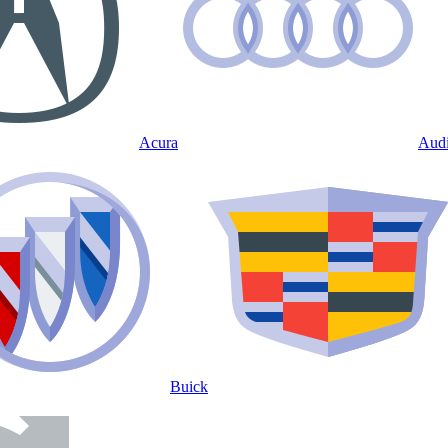
Acura
Aud
Buick