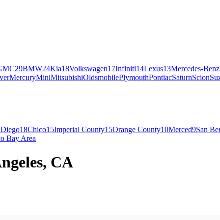
GMC
29
BMW
24
Kia
18
Volkswagen
17
Infiniti
14
Lexus
13
Mercedes-Benz
ver
Mercury
Mini
Mitsubishi
Oldsmobile
Plymouth
Pontiac
Saturn
Scion
Su
 Diego
18
Chico
15
Imperial County
15
Orange County
10
Merced
9
San Be
co Bay Area
Angeles, CA