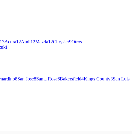
13
Acura
12
Audi
12
Mazda
12
Chrysler
9
Otros
zuki
rnardino
8
San Jose
8
Santa Rosa
6
Bakersfield
4
Kings County
3
San Luis