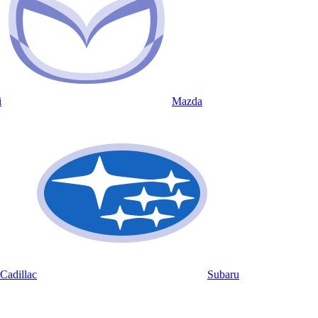
i
Mazda
Cadillac
Subaru