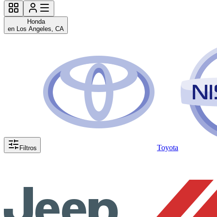
Honda
en Los Angeles, CA
Toyota
Filtros