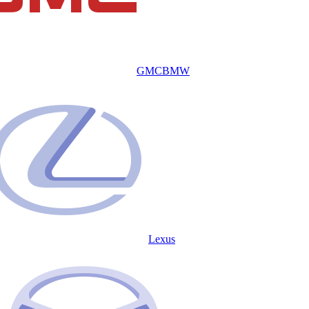
GMC
BMW
Lexus