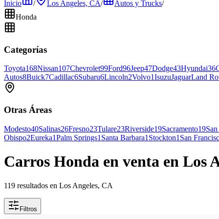
Inicio
/
Los Angeles, CA
/
Autos y Trucks
/
Honda
Categorías
Toyota
168
Nissan
107
Chevrolet
99
Ford
96
Jeep
47
Dodge
43
Hyundai
36
Autos
8
Buick
7
Cadillac
6
Subaru
6
Lincoln
2
Volvo
1
Isuzu
Jaguar
Land Ro
Otras Áreas
Modesto
40
Salinas
26
Fresno
23
Tulare
23
Riverside
19
Sacramento
19
San
Obispo
2
Eureka
1
Palm Springs
1
Santa Barbara
1
Stockton
1
San Francis
Carros Honda en venta en Los 
119 resultados en Los Angeles, CA
Filtros