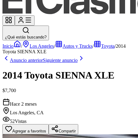
¿Qué estás buscando?
Inicio
/
Los Angeles
/
Autos y Trucks
/
Toyota
/
2014
Toyota SIENNA XLE
Anuncio anterior
Siguiente anuncio
2014 Toyota SIENNA XLE
$7,700
Hace 2 meses
Los Angeles, CA
52
Vistas
Agregar a favoritos
Compartir