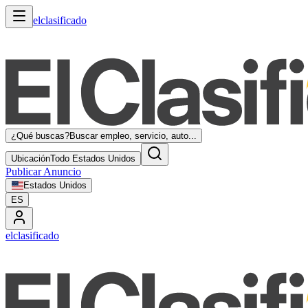
elclasificado
¿Qué buscas?
Buscar empleo, servicio, auto...
Ubicación
Todo Estados Unidos
Publicar Anuncio
Estados Unidos
ES
elclasificado