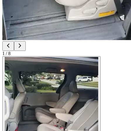
1
/
8