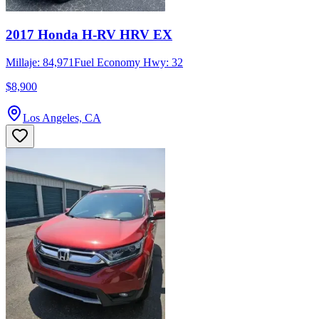
2017 Honda H-RV HRV EX
Millaje: 84,971
Fuel Economy Hwy: 32
$8,900
Los Angeles, CA