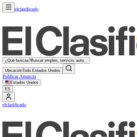
elclasificado
¿Qué buscas?
Buscar empleo, servicio, auto...
Ubicación
Todo Estados Unidos
Publicar Anuncio
Estados Unidos
ES
elclasificado