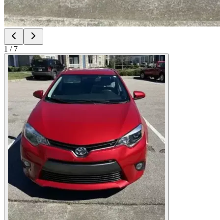
1
/
7