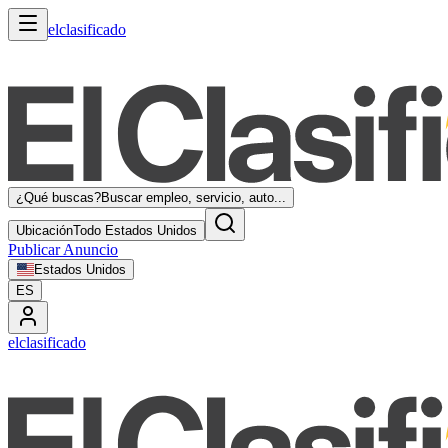
elclasificado
¿Qué buscas?
Buscar empleo, servicio, auto...
Ubicación
Todo Estados Unidos
Publicar Anuncio
Estados Unidos
ES
elclasificado