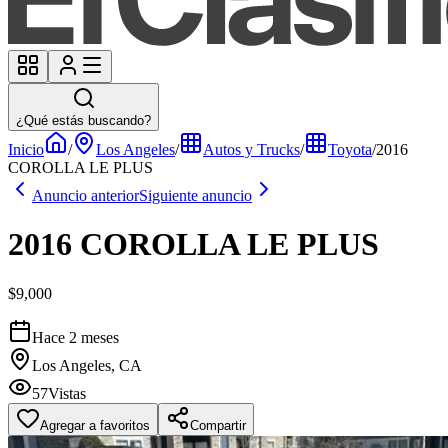
¿Qué estás buscando?
Inicio
/
Los Angeles
/
Autos y Trucks
/
Toyota
/
2016
COROLLA LE PLUS
Anuncio anterior
Siguiente anuncio
2016 COROLLA LE PLUS
$9,000
Hace 2 meses
Los Angeles, CA
57
Vistas
Agregar a favoritos
Compartir