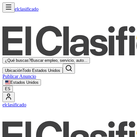
elclasificado
¿Qué buscas?
Buscar empleo, servicio, auto...
Ubicación
Todo Estados Unidos
Publicar Anuncio
Estados Unidos
ES
elclasificado