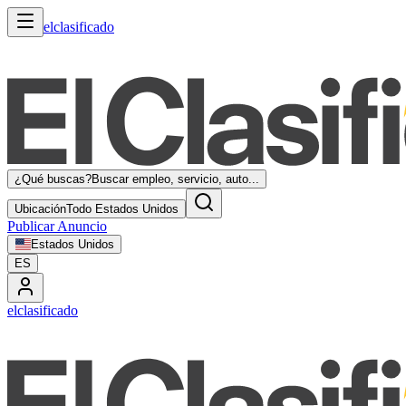
elclasificado
¿Qué buscas?
Buscar empleo, servicio, auto...
Ubicación
Todo Estados Unidos
Publicar Anuncio
Estados Unidos
ES
elclasificado