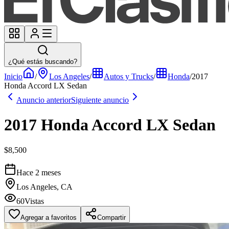
¿Qué estás buscando?
Inicio
/
Los Angeles
/
Autos y Trucks
/
Honda
/
2017
Honda Accord LX Sedan
Anuncio anterior
Siguiente anuncio
2017 Honda Accord LX Sedan
$8,500
Hace 2 meses
Los Angeles, CA
60
Vistas
Agregar a favoritos
Compartir