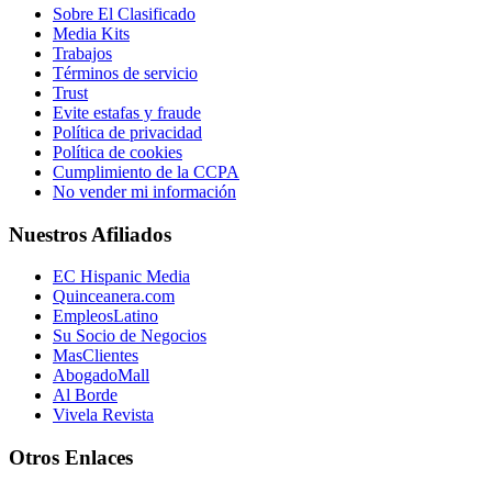
Sobre El Clasificado
Media Kits
Trabajos
Términos de servicio
Trust
Evite estafas y fraude
Política de privacidad
Política de cookies
Cumplimiento de la CCPA
No vender mi información
Nuestros Afiliados
EC Hispanic Media
Quinceanera.com
EmpleosLatino
Su Socio de Negocios
MasClientes
AbogadoMall
Al Borde
Vivela Revista
Otros Enlaces