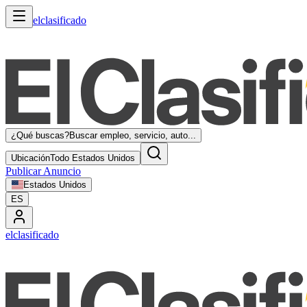
elclasificado
¿Qué buscas?
Buscar empleo, servicio, auto...
Ubicación
Todo Estados Unidos
Publicar Anuncio
Estados Unidos
ES
elclasificado