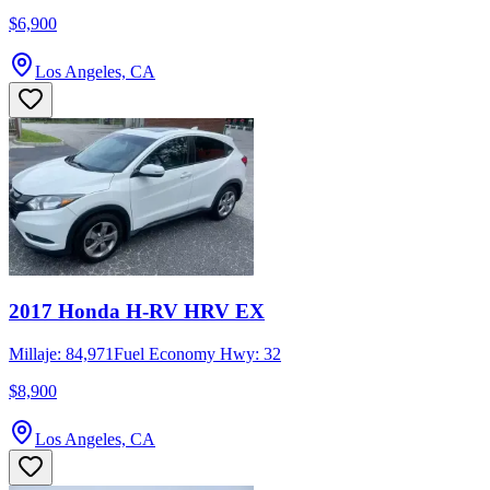
$6,900
Los Angeles, CA
2017 Honda H-RV HRV EX
Millaje: 84,971
Fuel Economy Hwy: 32
$8,900
Los Angeles, CA