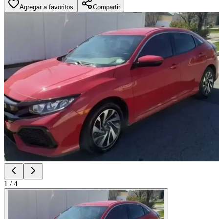
Agregar a favoritos
Compartir
1
/
4