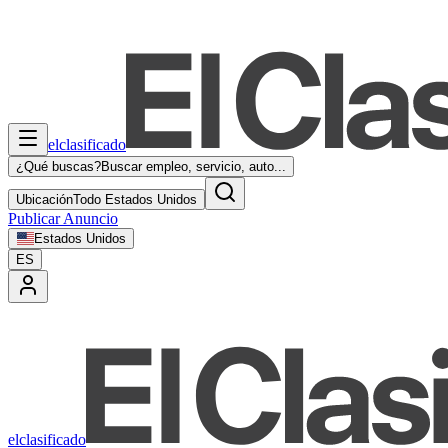
elclasificado
¿Qué buscas?
Buscar empleo, servicio, auto...
Ubicación
Todo Estados Unidos
Publicar Anuncio
Estados Unidos
ES
elclasificado