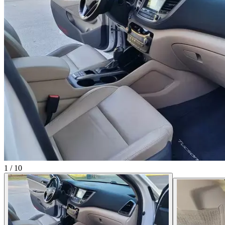
1
/
10