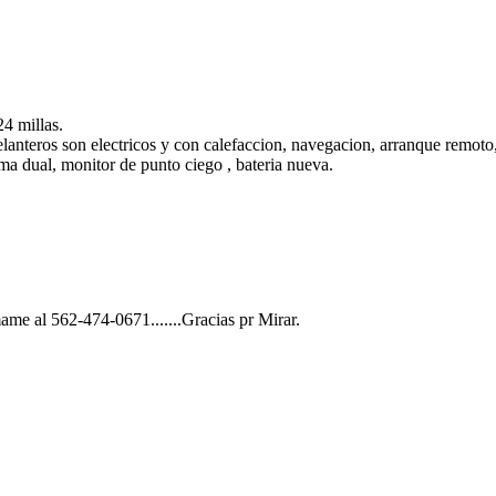
4 millas.
anteros son electricos y con calefaccion, navegacion, arranque remoto, 
ima dual, monitor de punto ciego , bateria nueva.
me al 562-474-0671.......Gracias pr Mirar.