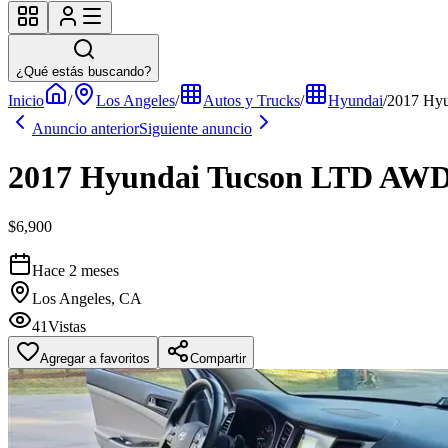
¿Qué estás buscando?
Inicio
/
Los Angeles
/
Autos y Trucks
/
Hyundai
/
2017 Hy
Anuncio anterior
Siguiente anuncio
2017 Hyundai Tucson LTD AW
$6,900
Hace 2 meses
Los Angeles, CA
41
Vistas
Agregar a favoritos
Compartir