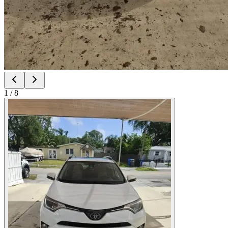
1
/
8