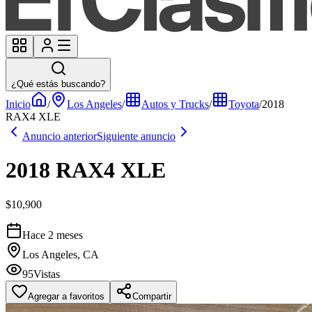
¿Qué estás buscando?
Inicio
/
Los Angeles
/
Autos y Trucks
/
Toyota
/
2018
RAX4 XLE
Anuncio anterior
Siguiente anuncio
2018 RAX4 XLE
$10,900
Hace 2 meses
Los Angeles, CA
95
Vistas
Agregar a favoritos
Compartir