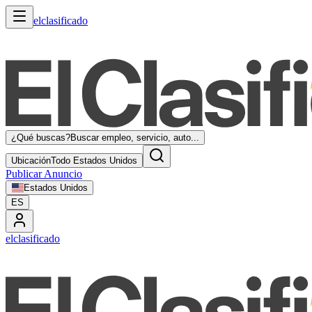
elclasificado
¿Qué buscas?
Buscar empleo, servicio, auto...
Ubicación
Todo Estados Unidos
Publicar Anuncio
Estados Unidos
ES
elclasificado